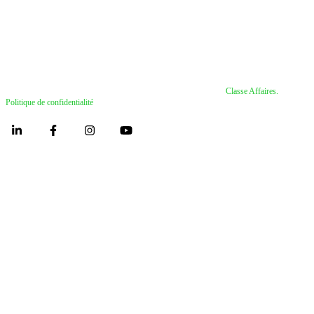
Pétrole
2026. Tous droits réservés. Neo TMS est fièrement développé par
Classe Affaires
.
Politique de confidentialité
.