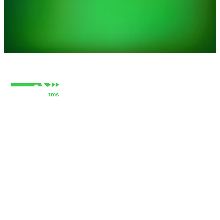
Modules
Pourquoi Neo
Ressources
Entreprise
Contact
Répartition
FAQ
Services
Paie des chauffeurs
Blogue
À propos
Neo Fuel