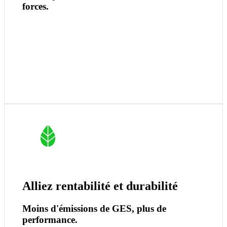
forces.
En optimisant les trajets et en réduisant les km à vide,
Neo permet de diminuer votre empreinte carbone tout en
augmentant votre profit au mile.
Une transition gagnant/gagnant !
Alliez rentabilité et durabilité
Moins d'émissions de GES, plus de
performance.