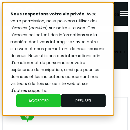
Nous respectons votre vie privée
. Avec
Open main navigation
votre permission, nous pouvons utiliser des
témoins (
cookies
) sur notre site web. Ces
témoins collectent des informations sur la
Pourquoi choisir Neo TMS
manière dont vous interagissez avec notre
site web et nous permettent de nous souvenir
Accélérez vos opérations et augmentez votre profit au mile avec un
de vous. Nous utilisons ces informations afin
système de gestion des transports nouvelle génération.
d'améliorer et de personnaliser votre
Demandez une démo
expérience de navigation, ainsi que pour les
données et les indicateurs concernant nos
visiteurs à la fois sur ce site web et sur
d'autres supports.
ACCEPTER
REFUSER
Maximisez chaque voyage grâce à une meilleure
planification et à des décisions plus stratégiques.