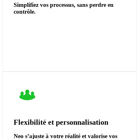
Simplifiez vos processus, sans perdre en
contrôle.
Nos modules flexibles vous permettent de conserver vos
façons de faire les plus efficaces tout en optimisant vos
opérations.
Personnalisez les éléments clés selon vos besoins et
Flexibilité et personnalisation
mettez en valeur vos avantages concurrentiels.
Neo s’ajuste à votre réalité et valorise vos