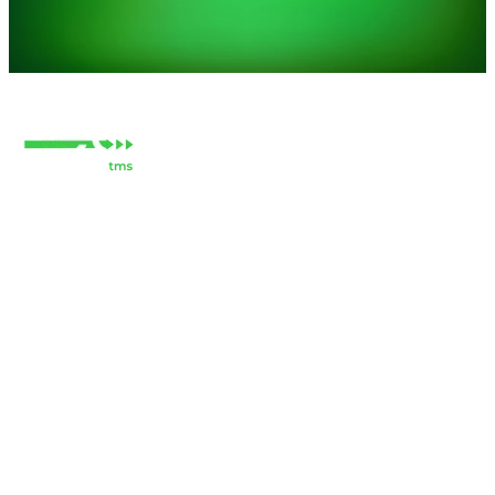
Modules
Pourquoi Neo
Ressources
Entreprise
Contact
Répartition
FAQ
Services
Paie des chauffeurs
Blogue
À propos
Neo Fuel
Pétrole